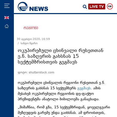
ENG
მთავარი
რეგიონი
პოლიტიკა
30 აგვისტო 2020, 16:59
/ სანდო წყარო
ეკონომიკა
ოკუპირებული ცხინვალი რუსეთთან
მსოფლიო
ე.წ. საზღვრის გახსნას 15
სექტემბრისთვის გეგმავს
ჯანდაცვა
საზოგადოება
ფოტო: shutterstock.com
სამართალი
ოკუპირებული ცხინვალის რეგიონი რუსეთთან ე.წ.
თავდაცვა
საზღვრის გახსნას 15 სექტემბერს
გეგმავს
. ამის
შესახებ ოკუპირებული რეგიონის დე-ფაქტო
რეგიონი
პრეზიდენტმა ანატოლი ბიბილოვმა განაცხადა.
კულტურა
„მიმაჩნია, რომ გზა, 15 სექტემბრიდან, ყოველგვარი
შეზღუდვის გარეშე უნდა გაიხსნას. ამ დროისთვის,
სპორტი