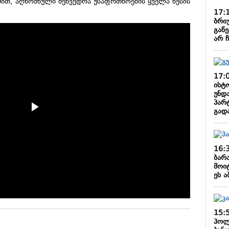
მით, აღნოშნული შეხვედრა უსაფრთხოების ყველა წესის
17:
ბრი
გაწ
არ 
17:
ისტ
უნდ
პარტ
გად
16:
ბარა
მოი
ეს 
15:
პოლ