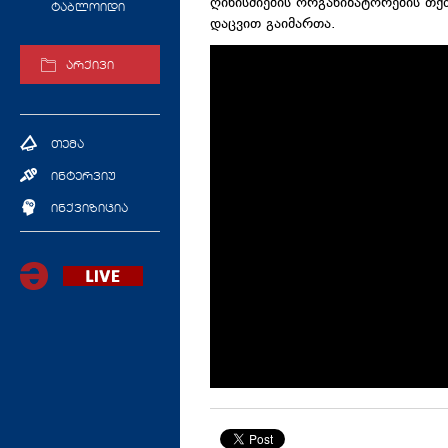
ღინისძიების ორგანიზატორების თქ
ტაბლოიდი
დაცვით გაიმართა.
არქივი
თემა
ინტერვიუ
ინქვიზიცია