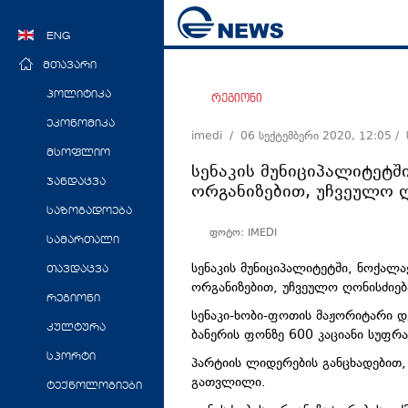
ENG
მთავარი
პოლიტიკა
რეგიონი
ეკონომიკა
imedi /
06 სექტემბერი 2020, 12:05
/
მსოფლიო
სენაკის მუნიციპალიტეტ
ჯანდაცვა
ორგანიზებით, უჩვეულო 
საზოგადოება
ფოტო: IMEDI
სამართალი
სენაკის მუნიციპალიტეტში, ნოქალ
თავდაცვა
ორგანიზებით, უჩვეულო ღონისძიებ
რეგიონი
სენაკი-ხობი-ფოთის მაჟორიტარი დ
კულტურა
ბანერის ფონზე 600 კაციანი სუფრ
სპორტი
პარტიის ლიდერების განცხადებით, 
გათვლილი.
ტექნოლოგიები