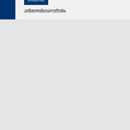
დახურვა
კონფიდენციალურობა
07 აგვისტო 2026,
15:25
მსოფლიო
Financial Times: დიდმა ბრიტანეთმა ევროპაში
ელექტროენერგიის ექსპორტი დროებით შეზღუდა,
რათა შიდა მარაგები შეინარჩუნოს
დიდმა ბრიტანეთმა ევროპელ მეზობლებთან გასულ
თვეში ელექტროენერგიის ექსპორტი დროებით
შეზღუდა, რათა სიცხეების პერიოდში ქვეყნის შიდა ე…