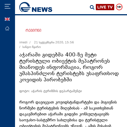
ENG
მთავარი
რეგიონი
პოლიტიკა
imedi /
21 სექტემბერი 2020, 15:56
/ სანდო წყარო
ეკონომიკა
აჭარაში გიდებმა 400-ზე მეტი
მსოფლიო
ტურისტული ობიექტის მეპატრონეს
მიაწოდეს ინფორმაცია, როგორ
ჯანდაცვა
უმასპინძლონ ტურისტებს უსაფრთხოდ
საზოგადოება
კოვიდის პირობებში
სამართალი
ფოტო: აჭარის ტურიზმის დეპარტამენტი
თავდაცვა
როგორ დავიცვათ კოვიდსტანდარტები და ჰიგიენის
რეგიონი
ნორმები ტურისტების მიღებისას - ამ საკითხებთან
დაკავშირებით აჭარაში გიდები კონსულტაციებს
კულტურა
საოჯახო-სასტუმრო სახლებისა და ტურისტული
სპორტი
ობიექტების მეპატრონეებს უწევენ, - ამის შესახებ