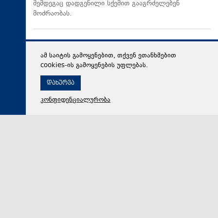
შემდეგაც დადგენილი სქემით გააგრძელებენ
მოძრაობას.
ამ საიტის გამოყენებით, თქვენ ეთანხმებით
cookies-ის გამოყენების უფლებას.
დახურვა
კონფიდენციალურობა
07 აგვისტო 2026,
21:48
პოლიტიკა
არჩილ გორდულაძე „ნაციონალურ მოძრაობაზე“: ეს
ადამიანები დღემდე ღალატის გზას ადგანან, ამიტომ
მნიშვნელოვანია, რომ საკონსტიტუციო
სასამართლოში საქმის განხილვა დროულად
წარიმართოს და მათი მოღალატეობრივი ნაბიჯები