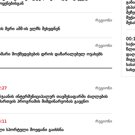
გან
ოყენებისგან
ესპ
შეჩ
მუქა
რეგიონი
შესა
ს მერი აშშ-ის ელჩს შეხვდნენ
00:
საქ
რეგიონი
წლი
აომარი მოქმედებების დროს დაზარალებულ ოჯახებს
დაღ
მიგე
სას
სახ
2:27
რეგიონი
რჯაანის ინტერმუნიციპალურ თავშესაფარში ძაღლების
მართვის პროგრამის მიმდინარეობას გაეცნო
4:11
რეგიონი
ლი სპორტული მოედანი გაიხსნა