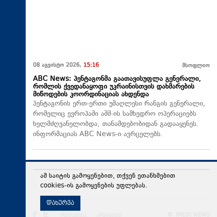
08 აგვისტო 2026,
15:16
მსოფლიო
ABC News: პენტაგონმა გაათავისუფლა გენერალი,
რომლის ქვედანაყოფი უკრაინისთვის დახმარების
მიწოდების კოორდინაციას ახდენდა
პენტაგონის ერთ-ერთი უმაღლესი რანგის გენერალი,
რომელიც ევროპაში აშშ-ის სამხედრო ოპერაციებს
ხელმძღვანელობდა, თანამდებობიდან გადააყენეს.
ინფორმაციას ABC News-ი ავრცელებს.
08 აგვისტო 2026,
15:15
პოლიტიკა
ამ საიტის გამოყენებით, თქვენ ეთანხმებით
სოზარ სუბარი 2008 წლის აგვისტოს ომზე: დღეს,
cookies-ის გამოყენების უფლებას.
როდესაც ვუყურებთ, როგორ იქცევიან საქართველოში
მოქმედი უცხოური აგენტურა და მათი პატრონები,
დახურვა
ნათლად ჩანს, რომ მაშინ იყო დაკვეთა - რაც მეტი
იქნებოდა მსხვერპლი, მით უფრო ძნელი იქნებოდა