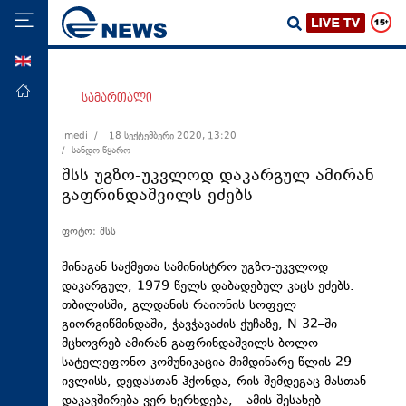
ENG
მთავარი
სამართალი
პოლიტიკა
imedi /
18 სექტემბერი 2020, 13:20
/ სანდო წყარო
ეკონომიკა
შსს უგზო-უკვლოდ დაკარგულ ამირან
მსოფლიო
გაფრინდაშვილს ეძებს
ჯანდაცვა
ფოტო: შსს
საზოგადოება
შინაგან საქმეთა სამინისტრო უგზო-უკვლოდ
სამართალი
დაკარგულ, 1979 წელს დაბადებულ კაცს ეძებს.
თბილისში, გლდანის რაიონის სოფელ
თავდაცვა
გიორგიწმინდაში, ჭავჭავაძის ქუჩაზე, N 32–ში
რეგიონი
მცხოვრებ ამირან გაფრინდაშვილს ბოლო
სატელეფონო კომუნიკაცია მიმდინარე წლის 29
კულტურა
ივლისს, დედასთან ჰქონდა, რის შემდეგაც მასთან
სპორტი
დაკავშირება ვერ ხერხდება, - ამის შესახებ