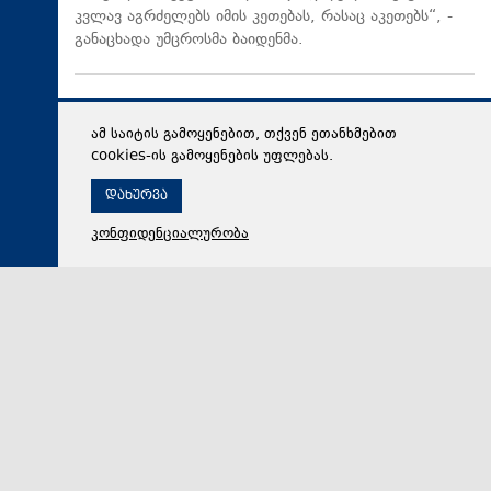
კვლავ აგრძელებს იმის კეთებას, რასაც აკეთებს“, -
განაცხადა უმცროსმა ბაიდენმა.
ამ საიტის გამოყენებით, თქვენ ეთანხმებით
cookies-ის გამოყენების უფლებას.
დახურვა
კონფიდენციალურობა
09 აგვისტო 2026,
14:27
მსოფლიო
იაპონიაში გადაუღებელმა წვიმამ მეწყერი გამოიწვია
მიწის მასამ დასახლებულ პუნქტში გზები ჩახერგა.
ცნობები მსხვერპლის შესახებ არ გავრცელებულა.
დაწყებულია სამაშველო ოპერაცია.