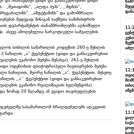
ს და ინახავდნენ დიდი და განსაკუთრებით დიდი
წამ
შეცდ
- „მეთადონს“, „ალფა პვპს“, ,,მდმას“,
დან
„პრეგაბალინს“, „ამფეტამინს“ და გამომშრალი
იებების შედეგად შინაგან საქმეთა სამინისტროს
ის დეპარტამენტის თანამშრომლებმა აღნიშნული
11:
ს. ასევე ამოღებულია ნარკოტიკული საშუალების
ცენ
კუბ
შექმ
ელოს სისხლის სამართლის კოდექსის 260-ე მუხლის
აძლ
ე-3 ნაწილის „ა“ ქვეპუნქტით (დიდი და განსაკუთრებით
ალების უკანონო შეძენა-შენახვა), 261-ე მუხლის
 (დიდი ოდენობით ფსიქოტროპული ნივთიერების შეძენა
11:
ელი ნაწილით, მეორე ნაწილის „ა“, ქვეპუნქტით, მეხუთე
თვი
 ნაწილის ,,ა’’ ქვეპუნქტით (დიდი და განსაკუთრებით
მომ
უალების უკანონო რეალიზაციის ხელშეწყობა)
თბი
იმგ
 და ზომად 20 წლამდე ან უვადო თავისუფლების
აფუძველზე სასამართლომ ბრალდებულებს აღკვეთის
11:
უფარდა.
ყალ
საქ
ყოფ
საი