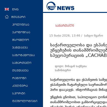
ENG
მთავარი
პოლიტიკა
სამართალი
ეკონომიკა
15 მაისი 2026, 13:46
/ სანდო წყარო
მსოფლიო
საქართველოსა და ესპან
ჯანდაცვა
უწყებების თანამშრომლე
სპეცოპერაციის „CACHABA
საზოგადოება
სამართალი
ფოტო: შინაგან საქმეთა
სამინისტრო
თავდაცვა
რეგიონი
საქართველოსა და ესპანეთის სამე
ესპანეთში ჩატარებული საერთაშო
კულტურა
პირი დააკავეს. ინფორმაციას შინა
სპორტი
უწყების ცნობით, საპოლიციო ღონი
თანამშრომლობით განხორციელდა დ
ტექნოლოგიები