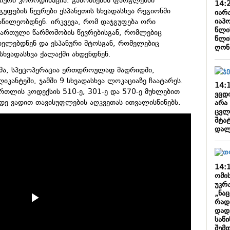
სიური კოორდინაცია. გამოძიების ფარგლებში
14:
უფების წევრები ესპანეთის სხვადასხვა რეგიონში
იარ
იაპო
აწილეობდნენ. ირკვევა, რომ დაჯგუფება ორი
წლი
 ქართული წარმოშობის წევრებისგან, რომლებიც
წლი
იელებდნენ და ესპანური შტოსგან, რომელებიც
ღონ
სხვადასხვა ქალაქში ახდენდნენ.
მა, სპეცოპერაცია ერთდროულად მადრიდში,
იკანტეში, ჯამში 9 სხვადასხვა ლოკაციაზე ჩაატარეს.
14:
ართლის კოდექსის 510-ე, 301-ე და 570-ე მუხლებით
ვცდ
დე ვადით თავისუფლების აღკვეთას ითვალისწინებს.
არა
ცვლ
შტა
დალ
14:
ომი
უკრა
„ნა
რად
დადგ
საწ
შემ