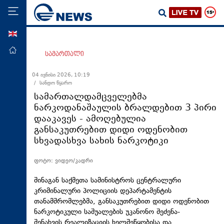
ENG
მთავარი
სამართალი
პოლიტიკა
04 ივნისი 2026, 10:19
/ სანდო წყარო
ეკონომიკა
სამართალდამცველებმა
მსოფლიო
ნარკოდანაშაულის ბრალდებით 3 პირი
დააკავეს - ამოღებულია
ჯანდაცვა
განსაკუთრებით დიდი ოდენობით
საზოგადოება
სხვადასხვა სახის ნარკოტიკი
სამართალი
ფოტო: ვიდეო/კადრი
თავდაცვა
შინაგან საქმეთა სამინისტროს ცენტრალური
რეგიონი
კრიმინალური პოლიციის დეპარტამენტის
თანამშრომლებმა, განსაკუთრებით დიდი ოდენობით
კულტურა
ნარკოტიკული საშუალების უკანონო შეძენა-
სპორტი
შენახვის,რეალიზაციის ხელშეწყობისა და