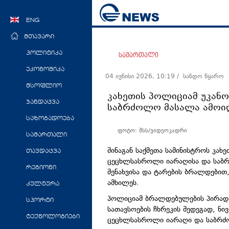
ENG
მთავარი
პოლიტიკა
სამართალი
ეკონომიკა
04 ივნისი 2026, 10:19
/ სანდო წყარო
მსოფლიო
კახეთის პოლიციამ უკან
ჯანდაცვა
საბრძოლო მასალა ამოიღ
საზოგადოება
ფოტო: შსს/ვიდეოკადრი
სამართალი
შინაგან საქმეთა სამინისტროს კახ
თავდაცვა
ცეცხლსასროლი იარაღისა და საბრ
რეგიონი
შენახვისა და ტარების ბრალდებით,
ამხილეს.
კულტურა
პოლიციამ ბრალდებულების პირადი
სპორტი
სათავსოების ჩხრეკის შედეგად, ნ
ტექნოლოგიები
ცეცხლსასროლი იარაღი და საბრძ