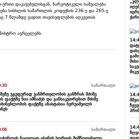
„კლ
-ერთი დაკავებულისგან, ნარკოტიკული საშუალება
იღე
იება სისხლის სამართლის კოდექსის 236-ე და 265-ე
იცრ
ქარ
აც 7 წლამდე ვადით თავისუფლების აღკვეთას
ინისტრო ავრცელებს.
14:
დატ
დახ
გამ
მისი
საკ
მიკუ
9:30
სამართალი
ქმეზე ჯგუფურად ჯანმრთელობის განზრახ მძიმე
14:
ის ფაქტზე ნია იმნაძეს და განსაკუთრებით მძიმე
მშვ
ობინებლობის ფაქტზე ანასტასია ბერუაშვილს
ჩვე
ნეს
პრინ
14:
9:06
სამართალი
ზღვ
თავდ
 საქონლის ნაცვლად ცხენის ხორცის მიმწოდებელი