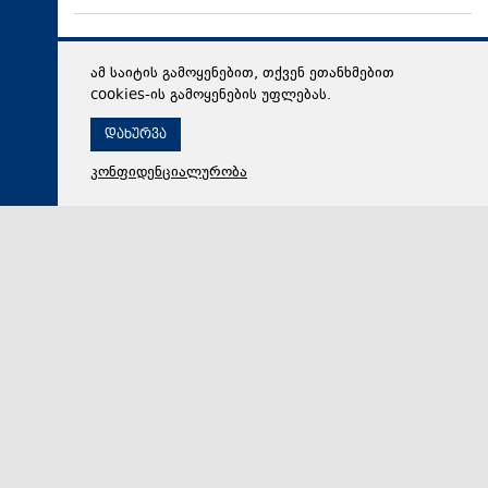
ამ საიტის გამოყენებით, თქვენ ეთანხმებით
cookies-ის გამოყენების უფლებას.
დახურვა
კონფიდენციალურობა
06 აგვისტო 2026,
19:08
მსოფლიო
The Washington Post: ტრამპმა ჰეგსეტისგან
განმარტებები მოითხოვა იმასთან დაკავშირებით, თუ
რატომ შეიყვანეს შეცდომაში საბრძოლო მარაგების
დეფიციტის საკითხზე, რაც ახლა ირანთან სამხედრო
ვარიანტების შეზღუდვის საფრთხეს ქმნის
აშშ-ის პრეზიდენტის, დონალდ ტრამპის
უკმაყოფილებამ ირანთან დაკავშირებული ომის გამო