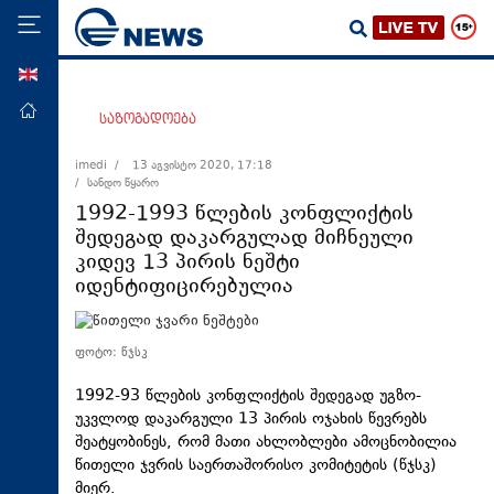
ENG
მთავარი
საზოგადოება
პოლიტიკა
imedi /
13 აგვისტო 2020, 17:18
/ სანდო წყარო
ეკონომიკა
1992-1993 წლების კონფლიქტის
მსოფლიო
შედეგად დაკარგულად მიჩნეული
კიდევ 13 პირის ნეშტი
ჯანდაცვა
იდენტიფიცირებულია
საზოგადოება
სამართალი
ფოტო: წჯსკ
თავდაცვა
1992-93 წლების კონფლიქტის შედეგად უგზო-
რეგიონი
უკვლოდ დაკარგული 13 პირის ოჯახის წევრებს
შეატყობინეს, რომ მათი ახლობლები ამოცნობილია
კულტურა
წითელი ჯვრის საერთაშორისო კომიტეტის (წჯსკ)
სპორტი
მიერ.