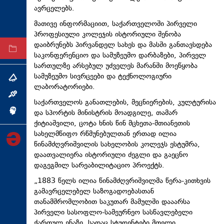
ავრცელებს.
ტექნოლოგიები
მათივე ინფორმაციით, საქართველოში პირველი
ტაბლოიდი
პროფესიული კოლეჯის ისტორიული შენობა
დაიბრუნებს პირვანდელ სახეს და მასში განთავსდება
არქივი
საკონფერენციო და სამუზეუმო დარბაზები, პირველ
სართულზე არსებულ უძველეს მარანში მოეწყობა
სამუზეუმო სივრცეები და ტექნოლოგიური
თემა
ლაბორატორიები.
ინტერვიუ
საქართველოს განათლების, მეცნიერების, კულტურისა
და სპორტის მინისტრის მოადგილე, თამარ
ინქვიზიცია
ქიტიაშვილი, ცოტა ხნის წინ მცხეთა-მთიანეთის
სახელმწიფო რწმუნებულთან ერთად ილია
წინამძღვრიშვილის სახელობის კოლეჯს ესტუმრა,
დაათვალიერა ისტორიული ძეგლი და გაეცნო
დაგეგმილ სარეაბილიტაციო პროექტს.
„1883 წელს ილია წინამძღვრიშვილმა წერა-კითხვის
გამავრცელებელ საზოგადოებასთან
თანამშრომლობით საკუთარ მამულში დააარსა
პირველი სასოფლო-სამეურნეო სასწავლებელი
ქართულ ენაზე, სადაც სტუდენტები მთელი