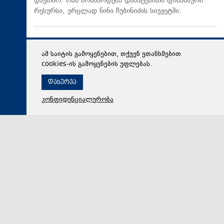
დაეთმო. რას მოხმარდება დამატებითი ფინანსური
რესურსი, ვრცლად ნინი ჩუბინიძის სიუჟეტში.
ამ საიტის გამოყენებით, თქვენ ეთანხმებით
cookies-ის გამოყენების უფლებას.
დახურვა
კონფიდენციალურობა
07 აგვისტო 2026,
20:47
სამართალი
გიგა ავალიანის საქმეზე ბრალდებულები პატიმრობაში
რჩებიან - პროცესის პოლიტიზების მცდელობა. რას
ამბობს გარდაცვლილი მასწავლებლის დედა.
„ქრონიკის“ სიუჟეტი
საქმეს თან სდევს სოციალურ ქსელში კონკრეტული