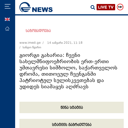
ENG
მთავარი
საზოგადოება
პოლიტიკა
www.imedi.ge /
14 იანვარი 2021, 11:18
/ სანდო წყარო
ეკონომიკა
გიორგი გახარია: ჩვენი
მსოფლიო
სახელმწიფოებრიობის ერთ-ერთი
უმთავრესი სიმბოლო, საქართველოს
ჯანდაცვა
დროშა, თითოეულ ჩვენგანში
საზოგადოება
პატრიოტულ სულისკვეთებას და
უდიდეს სიამაყეს აღძრავს
სამართალი
თავდაცვა
რეგიონი
წინა სტატია
კულტურა
სპორტი
სტატიის გაგრძელება