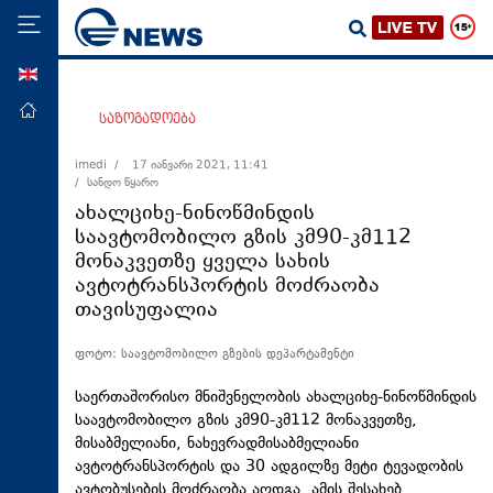
ENG
მთავარი
საზოგადოება
პოლიტიკა
imedi /
17 იანვარი 2021, 11:41
/ სანდო წყარო
ეკონომიკა
ახალციხე-ნინოწმინდის
მსოფლიო
საავტომობილო გზის კმ90-კმ112
მონაკვეთზე ყველა სახის
ჯანდაცვა
ავტოტრანსპორტის მოძრაობა
საზოგადოება
თავისუფალია
სამართალი
ფოტო: საავტომობილო გზების დეპარტამენტი
თავდაცვა
საერთაშორისო მნიშვნელობის ახალციხე-ნინოწმინდის
რეგიონი
საავტომობილო გზის კმ90-კმ112 მონაკვეთზე,
მისაბმელიანი, ნახევრადმისაბმელიანი
კულტურა
ავტოტრანსპორტის და 30 ადგილზე მეტი ტევადობის
სპორტი
ავტობუსების მოძრაობა აღდგა. ამის შესახებ