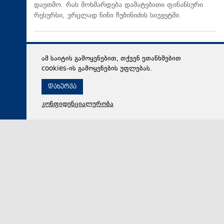
დაეთმო. რას მოხმარდება დამატებითი ფინანსური
რესურსი, ვრცლად ნინი ჩუბინიძის სიუჟეტში.
ამ საიტის გამოყენებით, თქვენ ეთანხმებით
cookies-ის გამოყენების უფლებას.
დახურვა
კონფიდენციალურობა
07 აგვისტო 2026,
20:47
სამართალი
გიგა ავალიანის საქმეზე ბრალდებულები პატიმრობაში
რჩებიან - პროცესის პოლიტიზების მცდელობა. რას
ამბობს გარდაცვლილი მასწავლებლის დედა.
„ქრონიკის“ სიუჟეტი
საქმეს თან სდევს სოციალურ ქსელში კონკრეტული