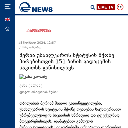
ENG
მთავარი
საზოგადოება
პოლიტიკა
18 ნოემბერი 2024, 12:57
/ სანდო წყარო
ეკონომიკა
მერია უსახლკაროს სტატუსის მქონე
მსოფლიო
პირებისთვის 151 ბინის გადაცემის
საკითხს განიხილავს
ჯანდაცვა
საზოგადოება
კახა კალაძე
სამართალი
ფოტო: თბილისის მერია
თავდაცვა
თბილისის მერიამ მიიღო გადაწყვეტილება,
რეგიონი
უსახლკაროს სტატუსის მქონე ოჯახების საცხოვრისით
კულტურა
უზრუნველყოფის საკითხის სწრაფად და ეფექტურად
მოგვარებისთვის, დამატებით გამოყოს
სპორტი
მუნიციპალიტეტის საკუთრებაში არსებული ფართებიც,