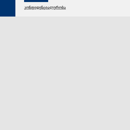
კონფიდენციალურობა
07 აგვისტო 2026,
20:47
სამართალი
გიგა ავალიანის საქმეზე ბრალდებულები პატიმრობაში
რჩებიან - პროცესის პოლიტიზების მცდელობა. რას
ამბობს გარდაცვლილი მასწავლებლის დედა.
„ქრონიკის“ სიუჟეტი
საქმეს თან სდევს სოციალურ ქსელში კონკრეტული
ჯგუფების აქტივობა, მათ შორის არის ნანუკა
ჟორჟოლიანი. გარდაცვლილი მასწავლებლის დედა…