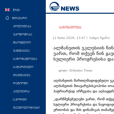
ENG
მთავარი
პოლიტიკა
საზოგადოება
ეკონომიკა
12 მაისი 2026, 13:47
/ სანდო წყარო
მსოფლიო
ალბანეთის ეკლესიის წინ
ჯანდაცვა
ვართ, რომ თქვენ წინ გ
სულიერი პროგრესისა და
საზოგადოება
სამართალი
ფოტო: Orthodox Times
თავდაცვა
ალბანეთის მართლმადიდებელი ეკლ
რეგიონი
ალბანეთის მთავარეპისკოპოსი იოა
პატრიარქად არჩევასა და აღსაყდ
კულტურა
„დარწმუნებულები ვართ, რომ თქვე
სპორტი
სულიერი პროგრესისა და ნაყოფიე
ტექნოლოგიები
ერთობას და მის დინამიკას თანამ