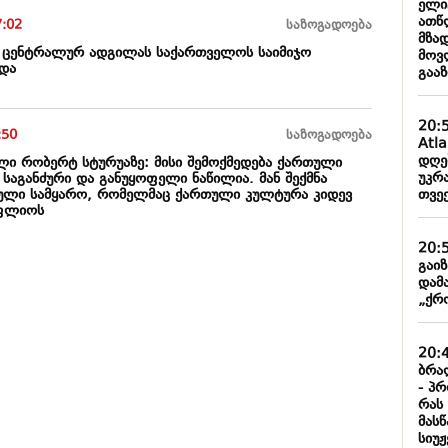
ელი
ათწ
7:02
საზოგადოება
მზა
 ცენტრალურ ადგილას საქართველოს საიმიჯო
მოვ
სდა
გაა
20:
:50
საზოგადოება
Atl
დღე
ლი რობერტ სტურუაზე: მისი შემოქმედება ქართული
უკრა
საგანძური და განუყოფელი ნაწილია. მან შექმნა
თვე
ული სამყარო, რომელმაც ქართული კულტურა კიდევ
ოფლიოს
20:
გაი
დამ
„ქრო
20:
ბრა
- პ
რას
მას
სიუჟ