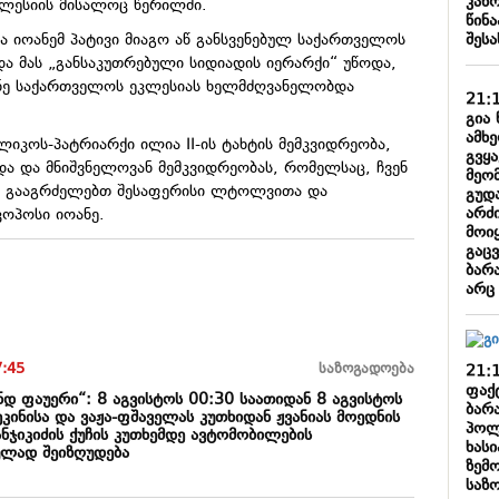
კან
ლესიის მისალოც წერილში.
წინა
შესა
ა იოანემ პატივი მიაგო აწ განსვენებულ საქართველოს
და მას „განსაკუთრებული სიდიადის იერარქი“ უწოდა,
უნე საქართველოს ეკლესიას ხელმძღვანელობდა
21:
გია 
ამხ
ლიკოს-პატრიარქი ილია II-ის ტახტის მემკვიდრეობა,
გვყ
ნდა და მნიშვნელოვან მემკვიდრეობას, რომელსაც, ჩვენ
მეო
ნ გააგრძელებთ შესაფერისი ლტოლვითა და
გუდ
არძი
კოპოსი იოანე.
მოიყ
გაც
ბარა
არც
7:45
საზოგადოება
21:
ფაქ
დ ფაუერი“: 8 აგვისტოს 00:30 საათიდან 8 აგვისტოს
ბარა
ეკინისა და ვაჟა-ფშაველას კუთხიდან ჟვანიას მოედნის
პოლ
ნჯიკიძის ქუჩის კუთხემდე ავტომობილების
ხასი
ულად შეიზღუდება
ზემ
საზ