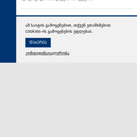
ამ საიტის გამოყენებით, თქვენ ეთანხმებით
cookies-ის გამოყენების უფლებას.
დახურვა
კონფიდენციალურობა
06 აგვისტო 2026,
19:08
მსოფლიო
The Washington Post: ტრამპმა ჰეგსეტისგან
განმარტებები მოითხოვა იმასთან დაკავშირებით, თუ
რატომ შეიყვანეს შეცდომაში საბრძოლო მარაგების
დეფიციტის საკითხზე, რაც ახლა ირანთან სამხედრო
ვარიანტების შეზღუდვის საფრთხეს ქმნის
აშშ-ის პრეზიდენტის, დონალდ ტრამპის
უკმაყოფილებამ ირანთან დაკავშირებული ომის გამო