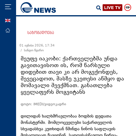
ENG
მთავარი
საზოგადოება
პოლიტიკა
01 ივნისი 2026, 17:34
/ სანდო წყარო
ეკონომიკა
მეუფე იაკობი: ქართველებმა უნდა
მსოფლიო
გავითავისოთ ის, რომ წარსული
დიდებით თავი კი არ მოგვქონდეს,
ჯანდაცვა
შევეცადოთ, მასზე უკეთესი აწმყო და
საზოგადოება
მომავალი შევქმნათ. განათლება
ყველაფერს მოგვიტანს
სამართალი
თავდაცვა
ფოტო: IMEDI/ვიდეოკადრი
რეგიონი
დილიდან ხალხმრავლობაა ბოდბის დედათა
კულტურა
მონასტერში. მომლოცველები საქართველოს
სხვადასხვა კუთხიდან წმინდა ნინოს საფლავის
სპორტი
მოსალოცად ჩავიდნენ. სადღესასწაულო წირვა-