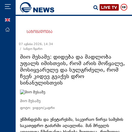
ENG
მთავარი
საზოგადოება
პოლიტიკა
07 ივნისი 2026, 14:34
/ სანდო წყარო
ეკონომიკა
შიო მესამე: დიდება და მადლობა
მსოფლიო
უფალს იმისთვის, რომ არის მოწყალე,
მოსიყვარულე და სულგრძელი, რომ
ჯანდაცვა
ჩვენ კიდევ გვაქვს დრო
საზოგადოება
სინანულისთვის
სამართალი
თავდაცვა
შიო მესამე
ფოტო: ვიდეო/კადრი
რეგიონი
კულტურა
უწმინდესმა და უნეტარესმა, საკვირაო წირვა სამების
საკათედრო ტაძარში აღავლინა. მან მრევლს
სპორტი