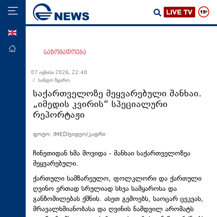
ENG
მთავარი
საზოგადოება
პოლიტიკა
07 ივნისი 2026, 22:40
/ სანდო წყარო
ეკონომიკა
საქართველოზე შეყვარებული შანხაი.
მსოფლიო
„იმედის კვირის“ სპეციალური
რეპორტაჟი
ჯანდაცვა
საზოგადოება
ფოტო: IMEDIვიდეო/კადრი
სამართალი
ჩინეთიდან ხმა მოვიდა - შანხაი საქართველოზეა
თავდაცვა
შეყვარებული.
ქართული სამზარეულო, ფოლკლორი და ქართული
რეგიონი
ღვინო ერთად სრულიად სხვა სამყაროსა და
კულტურა
განზომილებას ქმნის. ასეთ გემოებს, საოცარ ცეკვას,
მრავალხმიანობასა და ღვინის ნამდვილ არომატს
სპორტი