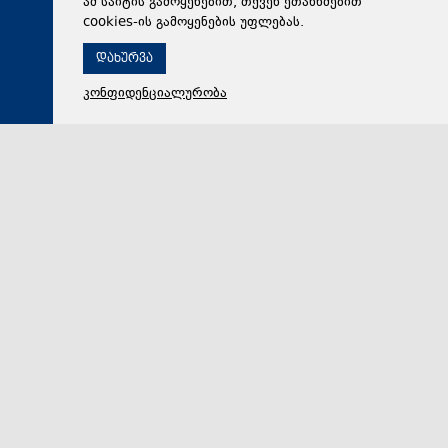
ამ საიტის გამოყენებით, თქვენ ეთანხმებით
cookies-ის გამოყენების უფლებას.
დახურვა
კონფიდენციალურობა
09 აგვისტო 2026,
11:11
რეგიონი
ბათუმში მუსიკალური ფესტივალი „ჰიტერატურა“
ჩატარდა
ბათუმის მოსწავლე-ახალგაზრდობის სასახლეში კი
მუსიკალური მასტერკლასი გაიმართა, რის შემდეგაც
საგამოფენო პერფორმანსი მოეწყო.