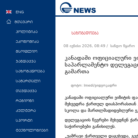
ENG
მთავარი
პოლიტიკა
საზოგადოება
ეკონომიკა
08 ივნისი 2026, 08:49
/ სანდო წყარო
მსოფლიო
კანადაში ოფიციალური ვ
ჯანდაცვა
საპარლამენტო დელეგაც
გამართა
საზოგადოება
სამართალი
ფოტო: Imedi/ვიდეოკადრი
თავდაცვა
კანადაში ოფიციალური ვიზიტის ფ
რეგიონი
შეხვედრა ქართულ დიასპორასთან
სკოლა და მართლმადიდებლური ეკ
კულტურა
დელეგაციის წევრები შეხვდნენ ქა
სპორტი
საჭიროებები განიხილეს.
ტექნოლოგიები
„უამრავი ქართველი დაგვხვდა, გვქ