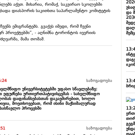
202
ნლებს აქვთ. მიხარია, რომაქ, საკვირაო სკოლებში
უსა
ცხადა დიასპორის საკითხთა საპარლამენტო კომიტეტის
და 
203
შედ
ვენს ემიგრანტებს. გვაქვს იმედი, რომ ჩვენი
დაღ
ურ პროექტებში“, - აღნიშნა ტორონტოს ივერიის
შემ
ძღვარმა, მამა თომამ.
13:
ინტე
დაგ
იკო
13:
5:24
საზოგადოება
ბრი
ხელმწიფო უნივერსიტეტებში უფასო სწავლებაზე:
 ეფუძნება ურთიერთპატივისცემას - სახელმწიფო
ბლობას დაფინანსებასთან დაკავშირებით, ხოლო
რივია, მოეთხოვებათ, რომ ისინი მაქსიმალურად
13:
 სასწავლო პროცესში
ერთ
თორ
გეგ
:51
საზოგადოება
უნდ
დაა