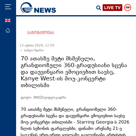
ENG
მთავარი
საზოგადოება
პოლიტიკა
13 ივნისი 2026, 12:02
/ სანდო წყარო
ეკონომიკა
70 ათასზე მეტი მსმენელი,
მსოფლიო
გრანდიოზული 360-გრადუსიანი სცენა
და დაუვიწყარი ემოციებით სავსე,
ჯანდაცვა
Kanye West-ის შოუ-კონცერტი
საზოგადოება
თბილისში
სამართალი
ფოტო: IMEDI/ვიდეოკადრი
თავდაცვა
70 ათასზე მეტი მსმენელი, გრანდიოზული 360-
რეგიონი
გრადუსიანი სცენა და დაუვიწყარი ემოციებით სავსე
შოუ-კონცერტი თბილისში - Starring Georgia-ს 2026
კულტურა
წლის სეზონის ფარგლებში, დინამო არენაზე 21-ე
სპორტი
საუკუნის ერთ-ერთი ყველაზე გავლენიანი არტისტის,