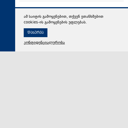
ამ საიტის გამოყენებით, თქვენ ეთანხმებით
cookies-ის გამოყენების უფლებას.
დახურვა
კონფიდენციალურობა
06 აგვისტო 2026,
19:08
მსოფლიო
The Washington Post: ტრამპმა ჰეგსეტისგან
განმარტებები მოითხოვა იმასთან დაკავშირებით, თუ
რატომ შეიყვანეს შეცდომაში საბრძოლო მარაგების
დეფიციტის საკითხზე, რაც ახლა ირანთან სამხედრო
ვარიანტების შეზღუდვის საფრთხეს ქმნის
აშშ-ის პრეზიდენტის, დონალდ ტრამპის
უკმაყოფილებამ ირანთან დაკავშირებული ომის გამო
გასულ კვირას კემპ-დევიდში კულმინაციას მიაღწია,…