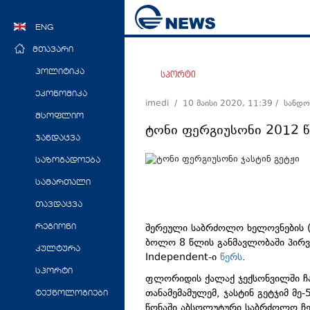
ENG
მთავარი
პოლიტიკა
სპორტი
ეკონომიკა
imedi /
10 მაისი 2020, 11:39
/ სანდო
მსოფლიო
ტონი ფერგიუსონი 2012 
ჯანდაცვა
საზოგადოება
სამართალი
თავდაცვა
შერეული საბრძოლო ხელოვნების 
რეგიონი
ბოლო 8 წლის განმავლობაში პირვე
კულტურა
Independent-ი
წერს
.
სპორტი
ფლორიდის ქალაქ ჯექსონვილში ჩ
თანამემამულემ, ჯასტინ გეტჯიმ მე-
ტექნოლოგიები
წონაში აბსოლუტური საბრძოლო ჩე