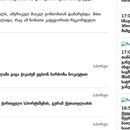
ჩარ
ლს, ამერიკელ მაიკლ ჯონსონთან დამარცხდა. მისი
17:
ვლიდა, რაც ამ წონითი კატეგორიის რეკორდული
სწა
პრო
მიმ
17:
თან
განვ
სპორტი
ინფ
საგ
ლაში გიგა ჭიკაძემ ედსონ ბარბოზა ნოკაუტით
მნიშ
სატ
გან
სპორტი
 ქართველი სპორტსმენის, გურამ ქუთათელაძის
16:
ქვე
შეე
ბათ
სპორტი
საათ