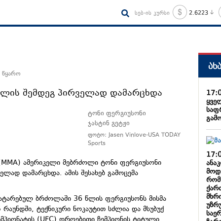
სებ-ის კურსი
2.6223
ახ
 წყარო
წლის შემდეგ პირველად დამარცხდა
17:
ყვე
საფ
ტონი ფერგიუსონი
გამ
ჯასტინ გეტჟი
ფოტო: Jasen Vinlove-USA TODAY
Sports
17:
(MMA) ამერიკელი მებრძოლი ტონი ფერგიუსონი
ანა
მოდ
ლად დამარცხდა. ამის შესახებ გამოცემა
რომ
ქარ
მხრი
ატარებულ ბრძოლაში 36 წლის ფერგიუსონს მისმა
უზრ
5 რაუნდში, ტექნიკური ნოკაუტით სძლია და მსუბუქ
საე
მპიონატის (UFC) დროებითი ჩემპიონის ტიტული