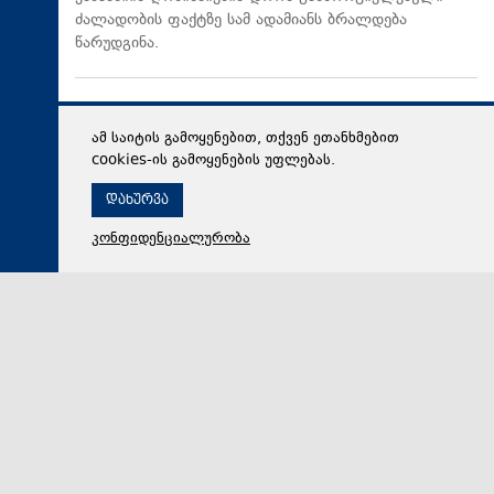
ძალადობის ფაქტზე სამ ადამიანს ბრალდება
წარუდგინა.
ამ საიტის გამოყენებით, თქვენ ეთანხმებით
cookies-ის გამოყენების უფლებას.
დახურვა
კონფიდენციალურობა
09 აგვისტო 2026,
14:21
მსოფლიო
„კაცობრიობა და ბირთვული იარაღი ერთად ვერ
იარსებებს“ - იაპონიის ქალაქ ნაგასაკიში 1945 წლის
ტრაგიკული მოვლენების 81 წლისთავისადმი
მიძღვნილი ღონისძიება გაიმართა