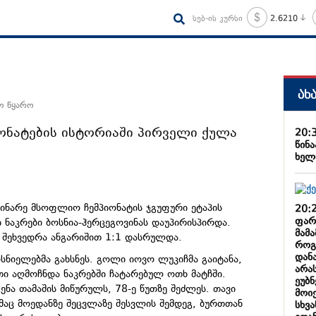
სებ-ის კურსი
2.6210
ახ
ო წყარო
ონატების ისტორიაში პირველი ქულა
20:
წინ
ხელ
იმდინარე მსოფლიო ჩემპიონატის ჯგუფური ეტაპის
20:
ფარ
 ნაკრები ბოსნია-ჰერცეგოვინას დაუპირისპირდა.
მამა
 შეხვედრა ანგარიშით 1:1 დასრულდა.
როგ
დანა
ოსნიელებმა გახსნეს. გოლი იოვო ლუკიჩმა გაიტანა,
არა
ი აღმოჩნდა ნაკრებში ჩატარებულ ოთხ მატჩში.
ეუბნ
ნა თამაშის მიწურულს, 78-ე წუთზე შეძლეს. თავი
მოი
აც მოედანზე შეცვლაზე შესვლის შემდეგ, ბურთთან
სხვ