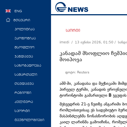
ENG
მთავარი
პოლიტიკა
სპორტი
ეკონომიკა
imedi /
13 ივნისი 2026, 01:50
/ სანდ
მსოფლიო
კანადამ მსოფლიო ჩემპი
ჯანდაცვა
მოიპოვა
საზოგადოება
ფოტო: Reuters
სამართალი
აშშ-ში, კანადასა და მექსიკაში მ
თავდაცვა
პირველ ტურში, კანადის ეროვნული
რეგიონი
ტორონტოში გამართული
B
ჯგუფის
კულტურა
შეხვედრის 21-ე წუთზე ანგარიში ბ
რომლისთვისაც ეს სადებიუტო ბურთ
სპორტი
მასპინძლებმა წონასწორობის აღდგე
ტექნოლოგიები
კაილ ლარინმა გამოიჩინა, რომელმ