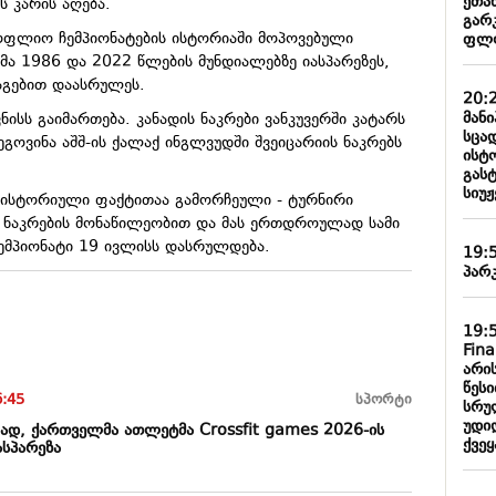
ეთა
ს კარის აღება.
გარ
მსოფლიო ჩემპიონატების ისტორიაში მოპოვებული
ფლ
მა 1986 და 2022 წლების მუნდიალებზე იასპარეზეს,
წაგებით დაასრულეს.
20:
მან
ნისს გაიმართება. კანადის ნაკრები ვანკუვერში კატარს
სცა
გოვინა აშშ-ის ქალაქ ინგლვუდში შვეიცარიის ნაკრებს
ისტ
გასტ
სიუჟ
ისტორიული ფაქტითაა გამორჩეული - ტურნირი
ნაკრების მონაწილეობით და მას ერთდროულად სამი
ემპიონატი 19 ივლისს დასრულდება.
19:
პარ
19:
Fin
არი
წესი
6:45
სპორტი
სრუ
უდი
ად, ქართველმა ათლეტმა Crossfit games 2026-ის
ქვე
ასპარეზა