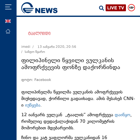
ENG
მთავარი
ტაბლოიდი
პოლიტიკა
imedi /
13 იანვარი 2020, 20:56
/ სანდო წყარო
ეკონომიკა
ფილიპინელი წყვილი ვულკანის
მსოფლიო
ამოფრქვევის ფონზე დაქორწინდა
ჯანდაცვა
ფოტო: Facebook
საზოგადოება
ფილიპინელმა წყვილმა ვულკანის ამოფრქვევის
სამართალი
მიუხედავად, ქორწილი გადაიხადა. ამის შესახებ CNN-
ი
იუწყება
.
თავდაცვა
12 იანვარს ვულკან „ტაალის“ ამოფრქვევა
დაიწყო
,
რეგიონი
რომელიც დედაქალაქიდან 70 კილომეტრის
კულტურა
მოშორებით მდებარეობს.
სპორტი
ჩინო და კატ ვაფლორმა ვულკანიდან 16