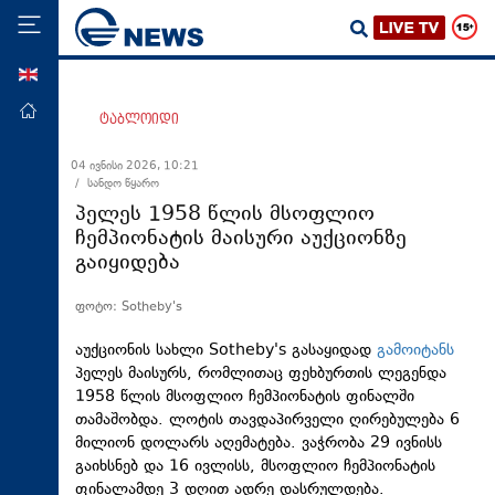
ENG
მთავარი
ტაბლოიდი
პოლიტიკა
04 ივნისი 2026, 10:21
/ სანდო წყარო
ეკონომიკა
პელეს 1958 წლის მსოფლიო
მსოფლიო
ჩემპიონატის მაისური აუქციონზე
გაიყიდება
ჯანდაცვა
საზოგადოება
ფოტო: Sotheby's
სამართალი
აუქციონის სახლი Sotheby's გასაყიდად
გამოიტანს
თავდაცვა
პელეს მაისურს, რომლითაც ფეხბურთის ლეგენდა
1958 წლის მსოფლიო ჩემპიონატის ფინალში
რეგიონი
თამაშობდა. ლოტის თავდაპირველი ღირებულება 6
მილიონ დოლარს აღემატება. ვაჭრობა 29 ივნისს
კულტურა
გაიხსნებ და 16 ივლისს, მსოფლიო ჩემპიონატის
სპორტი
ფინალამდე 3 დღით ადრე დასრულდება.