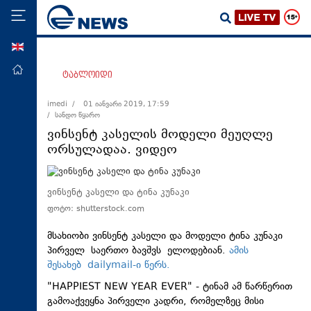
ENG
მთავარი
ტაბლოიდი
პოლიტიკა
imedi /
01 იანვარი 2019, 17:59
/ სანდო წყარო
ეკონომიკა
ვინსენტ კასელის მოდელი მეუღლე
მსოფლიო
ორსულადაა. ვიდეო
ჯანდაცვა
საზოგადოება
ვინსენტ კასელი და ტინა კუნაკი
ფოტო: shutterstock.com
სამართალი
თავდაცვა
მსახიობი ვინსენტ კასელი და მოდელი ტინა კუნაკი
პირველ საერთო ბავშვს ელოდებიან.
ამის
რეგიონი
შესახებ dailymail-ი წერს.
კულტურა
"HAPPIEST NEW YEAR EVER" - ტინამ ამ წარწერით
გამოაქვეყნა პირველი კადრი, რომელზეც მისი
სპორტი