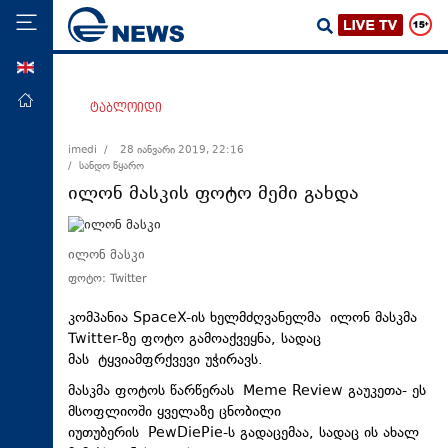
ENG
მთავარი
ტაბლოიდი
პოლიტიკა
imedi /
28 იანვარი 2019, 22:16
/ სანდო წყარო
ეკონომიკა
ილონ მასკის ფოტო მემი გახდა
მსოფლიო
ჯანდაცვა
ილონ მასკი
საზოგადოება
ფოტო: Twitter
სამართალი
კომპანია SpaceX-ის ხელმძღვანელმა ილონ მასკმა
თავდაცვა
Twitter-ზე ფოტო გამოაქვეყნა, სადაც
მას ტყვიამფრქვევი უჭირავს.
რეგიონი
მასკმა ფოტოს წარწერას Meme Review გაუკეთა- ეს
კულტურა
მსოფლიოში ყველაზე ცნობილი
იუთუბერის PewDiePie-ს გადაცემაა, სადაც ის ახალ
სპორტი