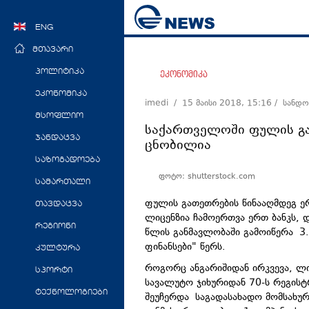
ENG
მთავარი
პოლიტიკა
ეკონომიკა
ეკონომიკა
imedi /
15 მაისი 2018, 15:16
/ სანდო
მსოფლიო
საქართველოში ფულის გ
ჯანდაცვა
ცნობილია
საზოგადოება
ფოტო: shutterstock.com
სამართალი
ფულის გათეთრების წინააღმდეგ ერ
თავდაცვა
ლიცენზია ჩამოერთვა ერთ ბანკს, დ
რეგიონი
წლის განმავლობაში გამოიწერა 3.9
ფინანსები" წერს.
კულტურა
როგორც ანგარიშიდან ირკვევა, ლი
სპორტი
სავალუტო ჯიხურიდან 70-ს რეგისტრ
ტექნოლოგიები
შეუჩერდა საგადასახადო მომსახუ