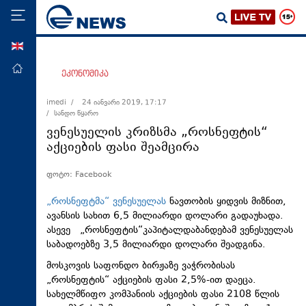
ENG
მთავარი
ეკონომიკა
პოლიტიკა
imedi /
24 იანვარი 2019, 17:17
/ სანდო წყარო
ეკონომიკა
ვენესუელის კრიზსმა „როსნეფტის“
მსოფლიო
აქციების ფასი შეამცირა
ჯანდაცვა
ფოტო: Facebook
საზოგადოება
„როსნეფტმა“ ვენესუელას
ნავთობის ყიდვის მიზნით,
სამართალი
ავანსის სახით 6,5 მილიარდი დოლარი გადაუხადა.
ასევე „როსნეფტის“კაპიტალდაბანდებამ ვენესუელას
თავდაცვა
საბადოებზე 3,5 მილიარდი დოლარი შეადგინა.
რეგიონი
მოსკოვის საფონდო ბირჟაზე ვაჭრობისას
კულტურა
„როსნეფტის“ აქციების ფასი 2,5%-ით დაეცა.
სახელმწიფო კომპანიის აქციების ფასი 2108 წლის
სპორტი