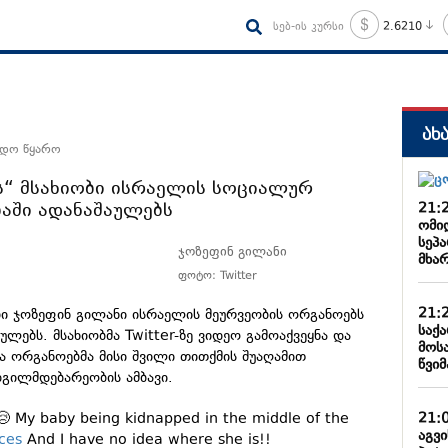
სებ-ის კურსი
2.6210
ახ
ნდო წყარო
ს“ მსახიობი ისრაელის სოციალურ
აში ადანაშაულებს
21:
ომი
სეპ
ჯოზეფინ გილანი
მხა
ფოტო: Twitter
21:
ობი ჯოზეფინ გილანი ისრაელის მეურვეობის ორგანოებს
საქ
ულებს. მსახიობმა Twitter-ზე ვიდეო გამოაქვეყნა და
მოს
ა ორგანოებმა მისი შვილი თითქმის შუაღამით
წვიმ
ადგილმდებარეობის ამბავი.
21:
😢 My baby being kidnapped in the middle of the
აგვ
ces
And I have no idea where she is!!