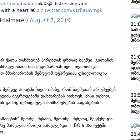
პატი
wantmybabyback
🙏✡️😫 distressing and
 with a heart 💓
pic.twitter.com/k1rBaUwmgk
icialmarei)
August 7, 2019
21:
საბო
გან
პრო
21:
ორ ქალს თანმხლებ პირებთან ერთად ბავშვი. გილანის
მერ
განმავლობაში მის მეგობართან იყო, თვითონ კი
აგვ
ომი
ით მშობიარობის შემდგომ დეპრესიას ფსიქოლოგის
ხსოვ
ლ შემდეგ პოსტში ჩივის იმაზე, რომ ბავშვთან არ უშვებენ
20:
ლის შეგროვებაში დახმარებას ითხოვს. მისი თქმით,
შემდ
ს გამოც იურიდიული მომსახურების საფასურის
ოპო
სიუჟ
აშების" მეორე, მესამე, მეოთხე, მეხუთე, მეექვსე და
ეძავ მარელის როლს ასრულებდა. HBO-ს პროექტში
იყო.
20: