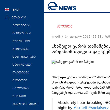
ENG
მთავარი
პოლიტიკა
კულტურა
ეკონომიკა
imedi /
14 აგვისტო 2019, 22:28
/ სა
მსოფლიო
„სამეფო კარის თამაშები
ჯანდაცვა
ორგანოს შვილის გატაცებ
საზოგადოება
სამართალი
თავდაცვა
"სამეფო კარის თამაშების" მსახი
რეგიონი
8 თვის შვილის გატაცებაში ადანაშა
დაწერა, რომ ისრაელის შესაბამისმ
კულტურა
წაიყვანეს და ახლა არ იცის მისი 
სპორტი
Absolutely heartbreaking! 💔
ტექნოლოგიები
night by
#israeli
#socialservi