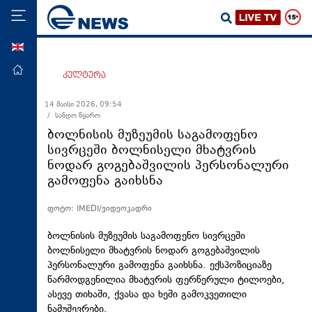
ENG
მთავარი
კულტურა
პოლიტიკა
14 მაისი 2026, 09:54
/ სანდო წყარო
ეკონომიკა
ბოლნისის მუზეუმის საგამოფენო
მსოფლიო
სივრცეში ბოლნისელი მხატვრის
ნოდარ გოგებაშვილის პერსონალური
ჯანდაცვა
გამოფენა გაიხსნა
საზოგადოება
ფოტო: IMEDI/ვიდეოკადრი
სამართალი
თავდაცვა
ბოლნისის მუზეუმის საგამოფენო სივრცეში
ბოლნისელი მხატვრის ნოდარ გოგებაშვილის
რეგიონი
პერსონალური გამოფენა გაიხსნა. ექსპოზიციაზე
წარმოდგენილია მხატვრის ფერწერული ტილოები,
კულტურა
ასევე თიხაში, ქვასა და ხეში გამოკვეთილი
სპორტი
ნამუშევრები.