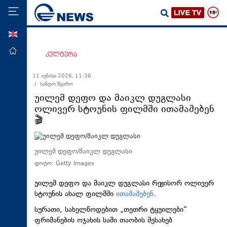
ENG
მთავარი
კულტურა
პოლიტიკა
11 ივნისი 2026, 11:36
/ სანდო წყარო
ეკონომიკა
უილემ დეფო და მაიკლ დუგლასი
მსოფლიო
ოლივერ სტოუნის ფილმში ითამაშებენ
🎬
ჯანდაცვა
საზოგადოება
უილემ დეფო/მაიკლ დუგლასი
სამართალი
ფოტო: Getty Images
თავდაცვა
უილემ დეფო და მაიკლ დუგლასი რეჟისორ ოლივერ
რეგიონი
სტოუნის ახალ ფილმში
ითამაშებენ
.
კულტურა
სურათი, სახელწოდებით „თეთრი ტყუილები“
ფრიმანების ოჯახის სამი თაობის შესახებ
სპორტი