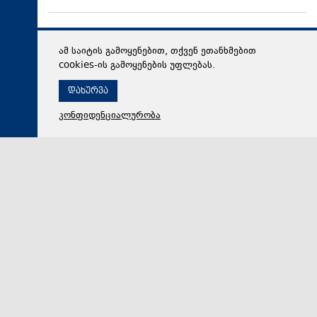
ამ საიტის გამოყენებით, თქვენ ეთანხმებით
cookies-ის გამოყენების უფლებას.
დახურვა
კონფიდენციალურობა
07 აგვისტო 2026,
20:23
პოლიტიკა
აგვისტოს ომი და თარიღებით მანიპულაცია
ოპოზიციისგან - როგორ სცადა „ნაციონალურმა
მოძრაობამ“ ისტორიის შეცვლა ხელისუფლებიდან
გასტუმრების შემდეგ. „ქრონიკის“ სიუჟეტი
ოპოზიციამ ომის თარიღიც სადავო გახადა და წელსაც
გმირების საფლავებზე მარტო, ჭირისუფლის გარეშე
აღმოჩნდა. ასეთი ქმედება „ნაციონალურმა მოძრაო…