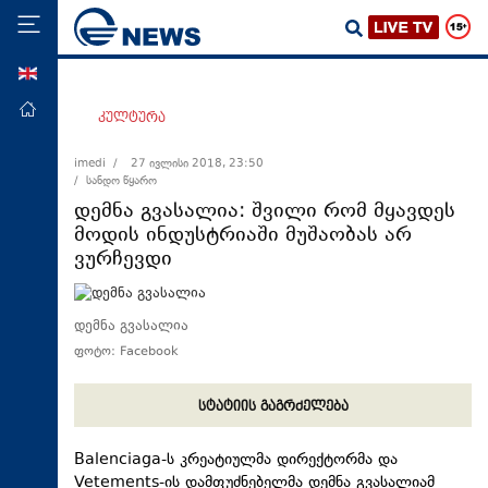
ENG
მთავარი
კულტურა
პოლიტიკა
imedi /
27 ივლისი 2018, 23:50
/ სანდო წყარო
ეკონომიკა
დემნა გვასალია: შვილი რომ მყავდეს
მსოფლიო
მოდის ინდუსტრიაში მუშაობას არ
ვურჩევდი
ჯანდაცვა
საზოგადოება
დემნა გვასალია
სამართალი
ფოტო: Facebook
თავდაცვა
რეგიონი
სტატიის გაგრძელება
კულტურა
Balenciaga-ს კრეატიულმა დირექტორმა და
სპორტი
Vetements-ის დამფუძნებელმა დემნა გვასალიამ