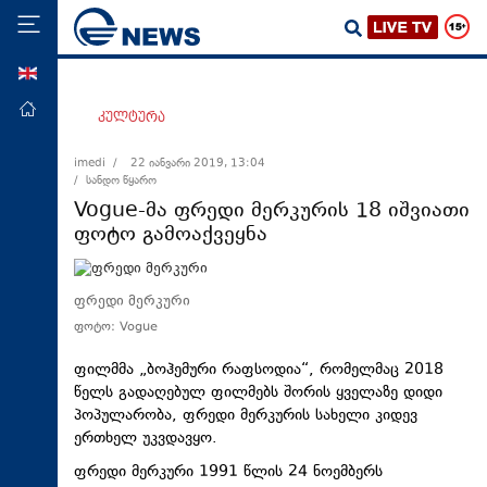
ENG
მთავარი
კულტურა
პოლიტიკა
imedi /
22 იანვარი 2019, 13:04
/ სანდო წყარო
ეკონომიკა
Vogue-მა ფრედი მერკურის 18 იშვიათი
მსოფლიო
ფოტო გამოაქვეყნა
ჯანდაცვა
საზოგადოება
ფრედი მერკური
ფოტო: Vogue
სამართალი
თავდაცვა
ფილმმა „ბოჰემური რაფსოდია“, რომელმაც 2018
წელს გადაღებულ ფილმებს შორის ყველაზე დიდი
რეგიონი
პოპულარობა, ფრედი მერკურის სახელი კიდევ
ერთხელ უკვდავყო.
კულტურა
ფრედი მერკური 1991 წლის 24 ნოემბერს
სპორტი