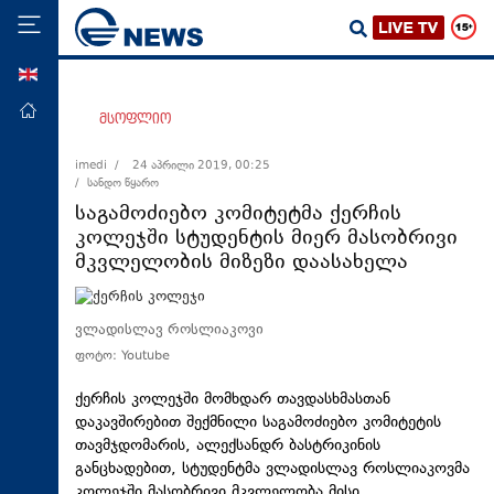
ENG
მთავარი
მსოფლიო
პოლიტიკა
imedi /
24 აპრილი 2019, 00:25
/ სანდო წყარო
ეკონომიკა
საგამოძიებო კომიტეტმა ქერჩის
მსოფლიო
კოლეჯში სტუდენტის მიერ მასობრივი
მკვლელობის მიზეზი დაასახელა
ჯანდაცვა
საზოგადოება
ვლადისლავ როსლიაკოვი
სამართალი
ფოტო: Youtube
თავდაცვა
ქერჩის კოლეჯში მომხდარ თავდასხმასთან
რეგიონი
დაკავშირებით შექმნილი საგამოძიებო კომიტეტის
კულტურა
თავმჯდომარის, ალექსანდრ ბასტრიკინის
განცხადებით, სტუდენტმა ვლადისლავ როსლიაკოვმა
სპორტი
კოლეჯში მასობრივი მკვლელობა მისი