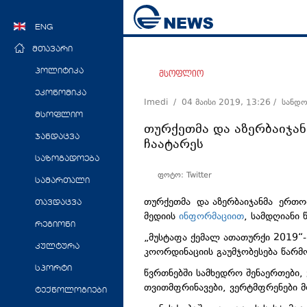
ENG
მთავარი
პოლიტიკა
მსოფლიო
ეკონომიკა
Imedi /
04 მაისი 2019, 13:26
/ სანდ
მსოფლიო
თურქეთმა და აზერბაიჯა
ჯანდაცვა
ჩაატარეს
საზოგადოება
ფოტო: Twitter
სამართალი
თურქეთმა და აზერბაიჯანმა ერთო
თავდაცვა
მედიის
ინფორმაციით
, სამდღიანი 
რეგიონი
„მუსტაფა ქემალ ათათურქი 2019“-
კულტურა
კოორდინაციის გაუმჯობესება წარ
სპორტი
წვრთნებში სამხედრო შენაერთები,
თვითმფრინავები, ვერტმფრენები
ტექნოლოგიები