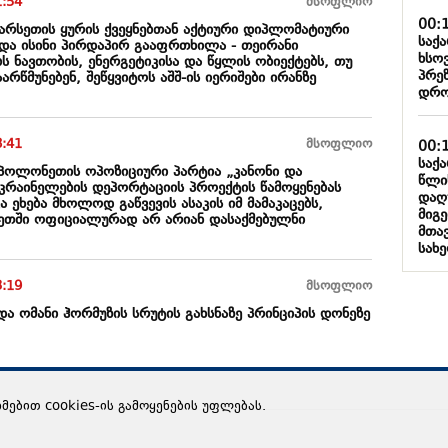
1:54
მსოფლიო
00:
პარსეთის ყურის ქვეყნებთან აქტიური დიპლომატიური
საქ
 და ისინი პირდაპირ გააფრთხილა - თეირანი
ხსო
ბს ნავთობის, ენერგეტიკისა და წყლის ობიექტებს, თუ
პრე
არწმუნებენ, შეწყვიტოს აშშ-ის იერიშები ირანზე
დრო
8:41
მსოფლიო
00:
საქ
 პოლონეთის ოპოზიციური პარტია „კანონი და
წლი
კრაინელების დეპორტაციის პროექტის წამოყენებას
დაღ
ვა ეხება მხოლოდ გაწვევის ასაკის იმ მამაკაცებს,
მიგ
თში ოფიციალურად არ არიან დასაქმებულნი
მთა
სახ
3:19
მსოფლიო
 და ომანი ჰორმუზის სრუტის გახსნაზე პრინციპის დონეზე
ხმებით cookies-ის გამოყენების უფლებას.