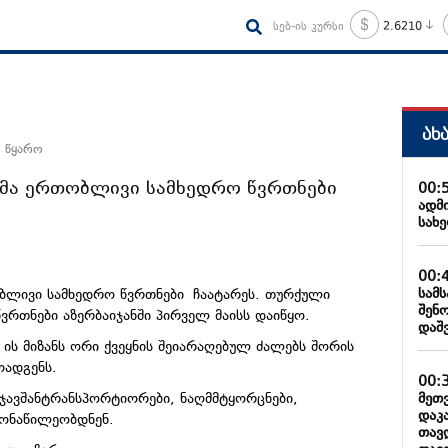
სებ-ის კურსი
2.6210
ახ
ო წყარო
ნმა ერთობლივი სამხედრო წვრთნები
00:
ადმ
სახ
00:
სამ
ბლივი სამხედრო წვრთნები ჩაატარეს. თურქული
შენ
წვრთნები აზერბაიჯანში პირველ მაისს დაიწყო.
დაშ
 ის მიზანს ორი ქვეყნის შეიარაღებულ ძალებს შორის
მოადგენს.
00:
მეთ
 ჯავშანტრანსპორტიორები, ნაღმმტყორცნები,
დაკ
 მონაწილეობდნენ.
თავ