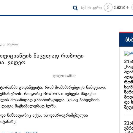
სებ-ის კურსი
2.6210
ახ
ნდო წყარო
ოფიციანტის ნაცვლად რობოტი
ა. ვიდეო
21:
„ნა
ადა
ფოტო: twitter
ადგა
რომ
საქ
სტორანმა გადაწყვიტა, რომ მომხმარებელს ნამდვილი
წარ
მსახუროს. როგორც Reuters-ი იუწყება მსგავსი
მოღ
ლის მოსაზიდად განახორციელა, ვისაც პანდემიის
და 
 დაცვა მაქსიმალურად სურს.
შეფ
და წინსაფარიც აქვს. ის დაპროგრამებულია
იტანაზე.
21:
უმრ