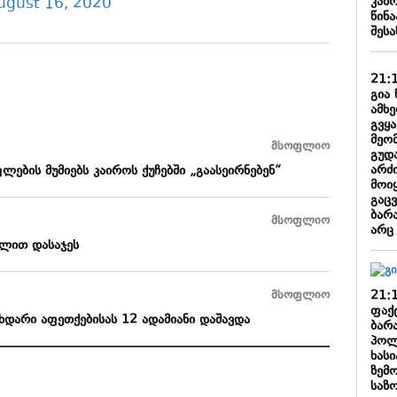
კან
ugust 16, 2020
წინა
შესა
21:
გია 
ამხ
გვყ
მეო
მსოფლიო
გუდ
არძი
ების მუმიებს კაიროს ქუჩებში „გაასეირნებენ“
მოიყ
გაც
ბარა
მსოფლიო
არც
ილით დასაჯეს
21:
მსოფლიო
ფაქ
დარი აფეთქებისას 12 ადამიანი დაშავდა
ბარა
პოლ
ხასი
ზემ
საზ