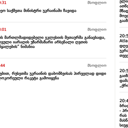
ელი
0:31
მსოფლიო
ათწ
რეო საქმეთა მინისტრი უკრაინაში ჩავიდა
მზა
მოვ
გაა
3:01
მსოფლიო
20:
ის მართლმადიდებელი ეკლესიის მეთაურმა განაცხადა,
Atl
ვული იარაღის უზარმაზარი არსენალი ღვთის
დღე
ყალების“ ნიშანია
უკრა
თვე
:44
მსოფლიო
20:
დებით, რუსეთმა უკრაინის დაბომბვისას პირველად დიდი
გაი
ლოკორეული რაკეტა გამოიყენა
დამ
„ქრო
20:
ბრა
- პ
რას
მას
სიუჟ