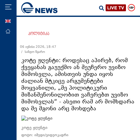
ENG
მთავარი
პოლიტიკა
პოლიტიკა
06 ივნისი 2026, 18:47
/ სანდო წყარო
ეკონომიკა
კოტე ჟღენტი: როდესაც აპირებ, რომ
მსოფლიო
ქვეყანას გაუუქმო ან შეუჩერო უვიზო
მიმოსვლა, ამისთვის უნდა იყოს
ჯანდაცვა
ძალიან მტკიცე არგუმენტები
საზოგადოება
მოყვანილი, „მე პოლიტიკური
მიზანშეწონილობით ვაჩერებთ უვიზო
სამართალი
მიმოსვლას“ - ასეთი რამ არ მომხდარა
თავდაცვა
და მე მგონი არც მოხდება
რეგიონი
კულტურა
კოტე ჟღენტი
ფოტო: იმედი/ვიდეოკადრი
სპორტი