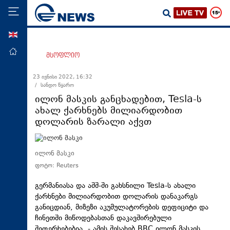
ENG
მთავარი
მსოფლიო
პოლიტიკა
23 ივნისი 2022, 16:32
/ სანდო წყარო
ეკონომიკა
ილონ მასკის განცხადებით, Tesla-ს
მსოფლიო
ახალ ქარხნებს მილიარდობით
დოლარის ზარალი აქვთ
ჯანდაცვა
საზოგადოება
ილონ მასკი
სამართალი
ფოტო: Reuters
თავდაცვა
გერმანიასა და აშშ-ში გახსნილი
Tesla-ს
ახალი
რეგიონი
ქარხნები მილიარდობით დოლარის დანაკარგს
კულტურა
განიცდიან, მიზეზი აკუმულატორების დეფიციტი და
ჩინეთში მიწოდებასთან დაკავშირებული
სპორტი
შეფერხებებია, - ამის შესახებ BBC
ილონ
მასკის