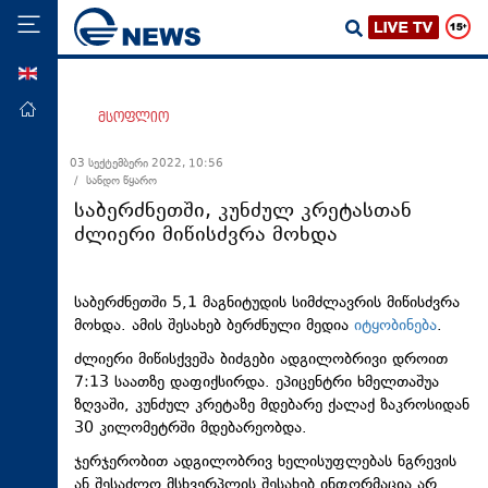
ENG
მთავარი
მსოფლიო
პოლიტიკა
03 სექტემბერი 2022, 10:56
/ სანდო წყარო
ეკონომიკა
საბერძნეთში, კუნძულ კრეტასთან
მსოფლიო
ძლიერი მიწისძვრა მოხდა
ჯანდაცვა
საზოგადოება
საბერძნეთში 5,1 მაგნიტუდის სიმძლავრის მიწისძვრა
მოხდა. ამის შესახებ ბერძნული მედია
იტყობინება
.
სამართალი
ძლიერი მიწისქვეშა ბიძგები ადგილობრივი დროით
თავდაცვა
7:13 საათზე დაფიქსირდა. ეპიცენტრი ხმელთაშუა
რეგიონი
ზღვაში, კუნძულ კრეტაზე მდებარე ქალაქ ზაკროსიდან
30 კილომეტრში მდებარეობდა.
კულტურა
ჯერჯერობით ადგილობრივ ხელისუფლებას ნგრევის
სპორტი
ან შესაძლო მსხვერპლის შესახებ ინფორმაცია არ