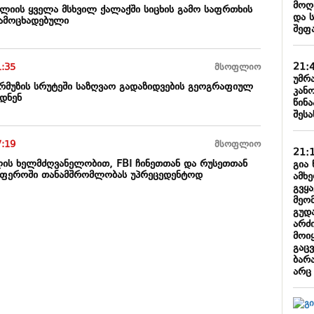
მოღ
ალიის ყველა მსხვილ ქალაქში სიცხის გამო საფრთხის
და 
ამოცხადებული
შეფ
21:
1:35
მსოფლიო
უმრ
ორმუზის სრუტეში საზღვაო გადაზიდვების გეოგრაფიულ
კან
მდნენ
წინა
შესა
7:19
მსოფლიო
21:
ელის ხელმძღვანელობით, FBI ჩინეთთან და რუსეთთან
გია 
სფეროში თანამშრომლობას უპრეცედენტოდ
ამხ
გვყ
მეო
გუდ
არძი
მოიყ
გაც
ბარა
არც