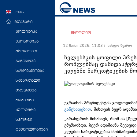
ENG
მთავარი
პოლიტიკა
მსოფლიო
ეკონომიკა
12 მაისი 2026, 11:03
/ სანდო წყარო
მსოფლიო
ზელენსკის ყოფილი პრესმ
ჯანდაცვა
რომლებმაც დამიდასტურე
კლუბში ნარკოტიკების მო
საზოგადოება
სამართალი
თავდაცვა
რეგიონი
უკრაინის პრეზიდენტის ვოლოდიმი
განცხადებით
, მისთვის ბევრ ადამი
კულტურა
„არასდროს მინახავს, რომ ის [ზელ
სპორტი
ვმუშაობდი, ბევრ ადამიანს შევხვდ
ტექნოლოგიები
კლუბში ნარკოტიკების მოხმარების