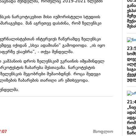
00:
ანაცხადა მენდელმა, რომელიც 2019-2021 წლებში
გან
.
ესპ
შეჩ
სკის ნარკოტიკებით მისი იუმორისტული სტუდიის
მუქა
მარაგებდა. მან აგრეთვე დასძინა, რომ ზელენსკი
შესა
 ჟურნალისტებთან ინტერვიუს ჩაწერამდე ზელენსკი
ემდეგ იქიდან „სხვა ადამიანი“ გამოდიოდა. „ის იყო
23:
აფერზე ესაუბრა“, - თქვა მენდელმა.
სომ
დივ
ო კამპანიის დროს ზელენსკიმ უკრაინის იმჟამინდელ
ალტ
რკოტესტის ჩაბარება შესთავაზა. ნარკოტესტის
საგ
 ზელენსკის მეგობრები მუშაობდნენ. როცა შედეგი
ქვე
უფლ
ალიზების ჩაბარების თარიღი არ ემთხვეოდა.
მენდელმა.
21:
„ნა
ადა
ადგა
რომ
საქ
7:07
მსოფლიო
წარ