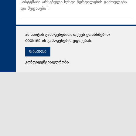
სისტემაში არსებული სუსტი წერტილების გამოვლენა
და შეფასება“.
ამ საიტის გამოყენებით, თქვენ ეთანხმებით
cookies-ის გამოყენების უფლებას.
დახურვა
კონფიდენციალურობა
05 აგვისტო 2026,
20:46
სამართალი
ფიქტიური კონტრაქტი ბინადრობის მოწმობის
სანაცვლოდ - სუს-ის ანტიკორუფციულმა სააგენტომ
თაღლითობის საქმე გახსნა. „ქრონიკის“ სიუჟეტი
სახელმწიფო უსაფრთხოების სამსახურის
ანტიკორუფციულმა სააგენტომ ორი ადამიანი