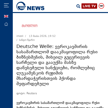
ENG
მთავარი
მსოფლიო
პოლიტიკა
imedi /
13 მაისი 2026, 19:52
/ სანდო წყარო
ეკონომიკა
Deutsche Welle: ევროკავშირის
მსოფლიო
სასამართლომ დააკმაყოფილა რუსი
ბიზნესმენის, მიხეილ გუცერიევის
ჯანდაცვა
სარჩელი და გააუქმა მასზე
საზოგადოება
დაწესებული სანქციები, რომლებიც
ლუკაშენკოს რეჟიმის
სამართალი
მხარდაჭერისთვის ჰქონდა
თავდაცვა
შეფარდებული
რეგიონი
ფოტო: Reuters
კულტურა
ევროკავშირის სასამართლომ დააკმაყოფილა რუსი
სპორტი