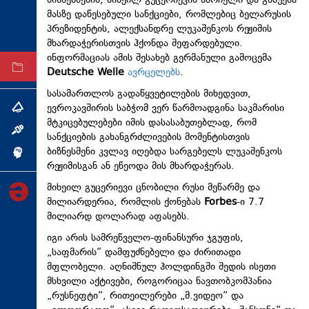
ბიზნესმენის, მიხეილ გუცერიევის სარჩელი და გააუქმა
მასზე დაწესებული სანქციები, რომლებიც ბელარუსის
ტექნოლოგიები
პრეზიდენტის, ალექსანდრე ლუკაშენკოს რეჟიმის
ტაბლოიდი
მხარდაჭერისთვის ჰქონდა შეფარდებული.
ინფორმაციას ამის შესახებ გერმანული გამოცემა
არქივი
Deutsche Welle
ავრცელებს
.
სასამართლოს გადაწყვეტილების მიხედვით,
ევროკავშირის საბჭომ ვერ წარმოადგინა საკმარისი
თემა
მტკიცებულებები იმის დასასაბუთებლად, რომ
ინტერვიუ
სანქციების გახანგრძლივების მომენტისთვის
ბიზნესმენი კვლავ იღებდა სარგებელს ლუკაშენკოს
ინქვიზიცია
რეჟიმისგან ან ეწეოდა მის მხარდაჭერას.
მიხეილ გუცერიევი ცნობილი რუსი მეწარმე და
მილიარდერია, რომლის ქონებას
Forbes
-ი 7.7
მილიარდ დოლარად აფასებს.
იგი არის სამრეწველო-ფინანსური ჯგუფის,
„საფმარის“ დამფუძნებელი და ძირითადი
მფლობელი. აღნიშნულ ჰოლდინგში შედის ისეთი
მსხვილი აქტივები, როგორიცაა ნავთობკომპანია
„რუსნეფტი“, რითეილერები „მ.ვიდეო“ და