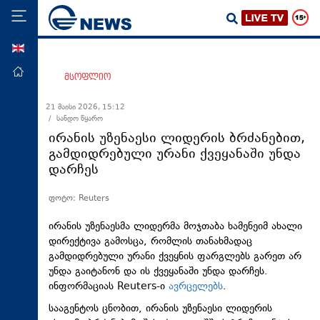
ENG
მთავარი
მსოფლიო
პოლიტიკა
21 მაისი 2026, 15:12
/ სანდო წყარო
ეკონომიკა
ირანის უზენაესი ლიდერის ბრძანებით,
მსოფლიო
გამდიდრებული ურანი ქვეყანაში უნდა
დარჩეს
ჯანდაცვა
საზოგადოება
ფოტო: Reuters
სამართალი
ირანის უზენაესმა ლიდერმა მოჯთაბა ხამენეიმ ახალი
თავდაცვა
დირექტივა გამოსცა, რომლის თანახმადაც
გამდიდრებული ურანი ქვეყნის ფარგლებს გარეთ არ
რეგიონი
უნდა გაიტანონ და ის ქვეყანაში უნდა დარჩეს.
ინფორმაციას Reuters-ი
ავრცელებს
.
კულტურა
სააგენტოს ცნობით, ირანის უზენაესი ლიდერის
სპორტი