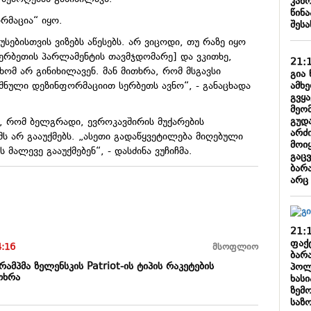
კან
წინა
ორმაცია“ იყო.
შესა
უსებისთვის ვიზებს აწესებს. არ ვიცოდი, თუ რაზე იყო
[სერბეთის პარლამენტის თავმჯდომარე] და ვკითხე,
21:
 ხომ არ გინიხილავენ. მან მითხრა, რომ მსგავსი
გია 
ამხ
შნული დეზინფორმაციით სერბეთს ავნო“, - განაცხადა
გვყ
მეო
გუდ
ა, რომ ბელგრადი, ევროკავშირის მუქარების
არძი
მს არ გააუქმებს. „ასეთი გადაწყვეტილება მიღებული
მოიყ
ს მალევე გააუქმებენ“, - დასძინა ვუჩიჩმა.
გაც
ბარა
არც
21:
ფაქ
4:16
მსოფლიო
ბარა
რამპმა ზელენსკის Patriot-ის ტიპის რაკეტების
პოლ
თხრა
ხასი
ზემ
საზ