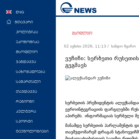
ENG
მთავარი
პოლიტიკა
მსოფლიო
ეკონომიკა
02 ივნისი 2026, 11:13
/ სანდო წყარო
მსოფლიო
ვუჩიჩი: სერბეთი რუსეთის
ჯანდაცვა
გეგმავს
საზოგადოება
სამართალი
თავდაცვა
სერბეთის პრეზიდენტის ალექსანდ
რეგიონი
ევროინტეგრაციის ფარგლებში რუსე
კულტურა
აპირებს. ინფორმაციას სერბული მ
სპორტი
მანამდე სერბეთის პარლამენტის დ
თავმჯდომარემ დრაგან სტანოევიჩმ
ტექნოლოგიები
მოქალაქეებისთვის სავიზო რეჟიმის