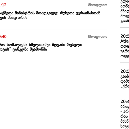
ელი
1:12
მსოფლიო
ათწ
მზა
საქმეთა მინისტრის მოადგილე: რუსეთი უკრაინასთან
მოვ
ვის მზად არის
გაა
20:
9:40
მსოფლიო
Atl
რო ხომალდმა ხმელთაშუა ზღვაში რუსული
დღე
ის“ ტანკერი შეამოწმა
უკრა
თვე
20:
გაი
დამ
„ქრო
20:
ბრა
- პ
რას
მას
სიუჟ