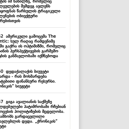
ტის იმ ნაწილზე, რომელიც
ლეულების შემდეგ ავლენს
დყოფნას წარსულის ტრაგიკული
ლენების ობიექტური
ზრებისთვის
52
ამერიკული გამოცემა The
antic: სულ რაღაც რამდენიმე
ში გაქრა ის ოპტიმიზმი, რომელიც
ინის პერსპექტივების გარშემო
ების განმავლობაში იქმნებოდა
50
დედაქალაქის ბიუჯეტი
ზარდა - რას მოხმარდება
ატებითი ფინანსური რესურსი.
ნიკის“ სიუჟეტი
47
გიგა ავალიანის საქმეზე
ლდებულები პატიმრობაში რჩებიან
როცესის პოლიტიზების მცდელობა.
 ამბობს გარდაცვლილი
წავლებლის დედა. „ქრონიკის“
ეტი